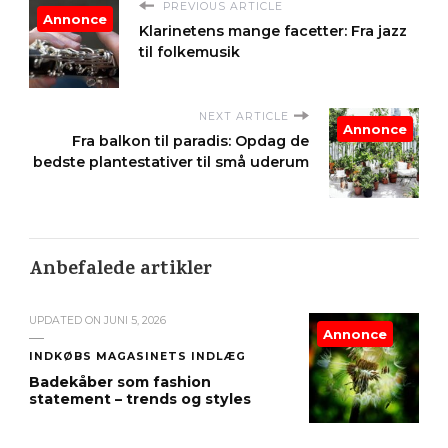
PREVIOUS ARTICLE
Annonce
Klarinetens mange facetter: Fra jazz
til folkemusik
NEXT ARTICLE
Annonce
Fra balkon til paradis: Opdag de
bedste plantestativer til små uderum
Anbefalede artikler
UPDATED ON
JUNI 5, 2026
Annonce
INDKØBS MAGASINETS INDLÆG
Badekåber som fashion
statement – trends og styles