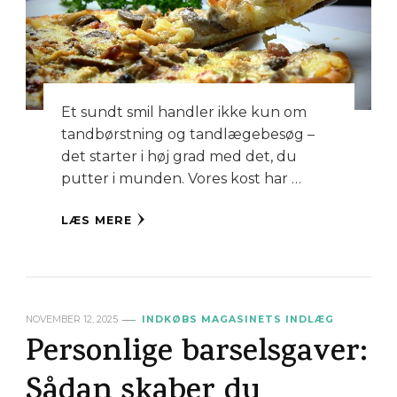
Et sundt smil handler ikke kun om
tandbørstning og tandlægebesøg –
det starter i høj grad med det, du
putter i munden. Vores kost har …
LÆS MERE
NOVEMBER 12, 2025
INDKØBS MAGASINETS INDLÆG
Personlige barselsgaver:
Sådan skaber du