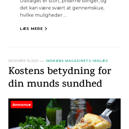
Udvalget er stort, priserne svinger, og
det kan være svært at gennemskue,
hvilke muligheder …
LÆS MERE
DECEMBER 19, 2025
INDKØBS MAGASINETS INDLÆG
Kostens betydning for
din munds sundhed
Annonce