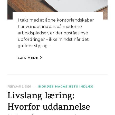
I takt med at åbne kontorlandskaber
har vundet indpas på moderne
arbejdspladser, er der opstået nye
udfordringer – ikke mindst når det
gælder støj og …
LÆS MERE
FEBRUAR 9, 2026
INDKØBS MAGASINETS INDLÆG
Livslang læring:
Hvorfor uddannelse