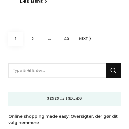
LÆS MERE
Indlægsinddeling
PAGE
PAGE
PAGE
1
2
…
40
NEXT
Looking
for
Something?
SENESTE INDLÆG
Online shopping made easy: Oversigter, der gør dit
valg nemmere