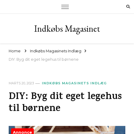
Indkøbs Magasinet
Home
Indkøbs Magasinets Indlæg
DIY: Byg dit eget legehus til børnene
MARTS 20, 2023
INDKØBS MAGASINETS INDLÆG
DIY: Byg dit eget legehus
til børnene
Annonce