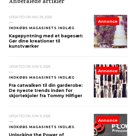
Anbefalede artikler
UPDATED ON
MAJ 29, 2026
Annonce
INDKØBS MAGASINETS INDLÆG
Kagepyntning med et bagesæt:
Gør dine kreationer til
kunstværker
UPDATED ON
JUNI 9, 2026
Annonce
INDKØBS MAGASINETS INDLÆG
Fra catwalken til din garderobe:
De nyeste trends inden for
skjortekjoler fra Tommy Hilfiger
UPDATED ON
JUNI 9, 2026
Annonce
INDKØBS MAGASINETS INDLÆG
Unlocking the Power of