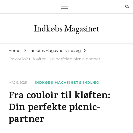
Indkøbs Magasinet
Home
Indkøbs Magasinets Indlæg
Fra couloir til kløften: Din perfekte picnic-partner
MAJ 9, 2025
INDKØBS MAGASINETS INDLÆG
Fra couloir til kløften:
Din perfekte picnic-
partner