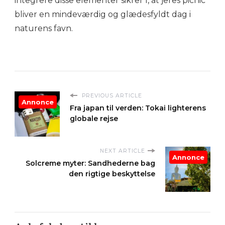
integrere disse elementer sikrer I, at jeres picnic
bliver en mindeværdig og glædesfyldt dag i
naturens favn.
PREVIOUS ARTICLE
Annonce
Fra japan til verden: Tokai lighterens
globale rejse
NEXT ARTICLE
Annonce
Solcreme myter: Sandhederne bag
den rigtige beskyttelse