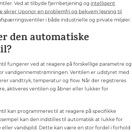
tiler. Ved at tilbyde fjernbetjening og
intelligent
rne sikrer Uponor en problemfri og bekvem løsning til
fspærringsventiler i både industrielle og private miljøer.
er den automatiske
il?
il fungerer ved at reagere på forskellige parametre og
e for vandgennemstrømningen. Ventilen er udstyret med
erer vandtryk, temperatur og flow. Når der registreres
e, aktiveres ventilen og åbner eller lukker for
il kan programmeres til at reagere på specifikke
ksempel kan den indstilles til automatisk at lukke for
eller vandspild. Dette kan være en stor fordel i forhold