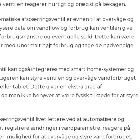
da ventilen reagerer hurtigt og præcist på lækagen.
atiske afspærringsventil er evnen til at overvåge og
lysere data om vandflow og forbrug kan ventilen give
forbrugsmønstre og eventuelle spild. Dette kan være
åder med unormalt højt forbrug og tage de nødvendige
til kan også integreres med smart home-systemer og
 brugeren kan styre ventilen og overvåge vandforbruget
ller tablet. Dette giver en ekstra grad af
da man ikke behøver at være fysisk til stede for at styre
pærringsventil livet lettere ved at automatisere og
t registrere ændringer i vandparametre, reagere på
en mulighed for at overvåge og styre vandforbruget,