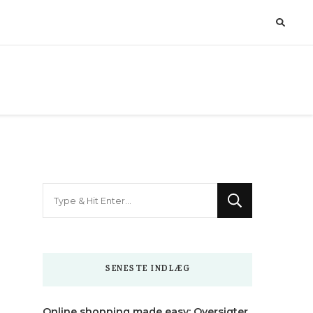
Looking
for
Something?
SENESTE INDLÆG
Online shopping made easy: Oversigter,