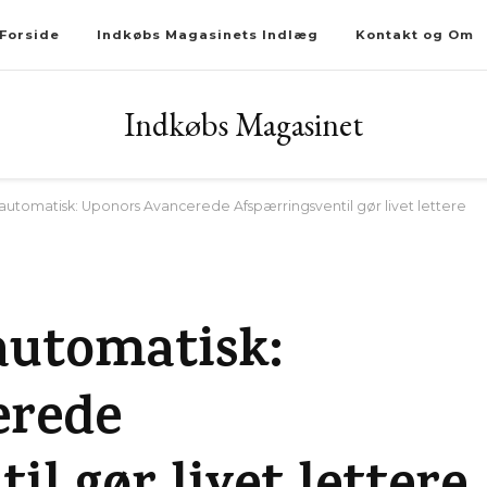
Forside
Indkøbs Magasinets Indlæg
Kontakt og Om
Indkøbs Magasinet
 automatisk: Uponors Avancerede Afspærringsventil gør livet lettere
G
automatisk:
erede