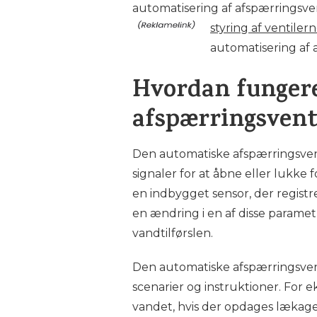
automatisering af afspærringsven
styring af ventile
automatisering af a
Hvordan funger
afspærringsvent
Den automatiske afspærringsvent
signaler for at åbne eller lukk
en indbygget sensor, der registr
en ændring i en af disse parametr
vandtilførslen.
Den automatiske afspærringsvent
scenarier og instruktioner. For e
vandet, hvis der opdages lækage 