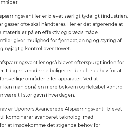
områder.
pærringsventiler er blevet særligt tydeligt i industrien,
 gasser ofte skal håndteres. Her er det afgørende at
e materialer på en effektiv og præcis måde.
tiler giver mulighed for fjernbetjening og styring af
og nøjagtig kontrol over flowet.
afspærringsventiler også blevet efterspurgt inden for
ner. I dagens moderne boliger er der ofte behov for at
forskellige områder eller apparater. Ved at
er kan man opnå en mere bekvem og fleksibel kontrol
n være til stor gavn i hverdagen.
 krav er Uponors Avancerede Afspærringsventil blevet
til kombinerer avanceret teknologi med
t for at imødekomme det stigende behov for