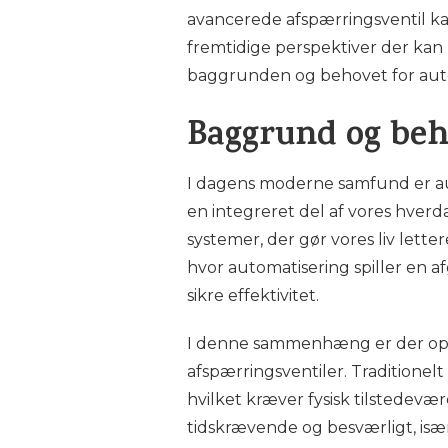
avancerede afspærringsventil ka
fremtidige perspektiver der kan 
baggrunden og behovet for autom
Baggrund og beh
I dagens moderne samfund er aut
en integreret del af vores hverda
systemer, der gør vores liv le
hvor automatisering spiller en af
sikre effektivitet.
I denne sammenhæng er der opst
afspærringsventiler. Traditionel
hvilket kræver fysisk tilstedev
tidskrævende og besværligt, især 