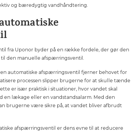
ffektiv og bæredygtig vandhåndtering.
 automatiske
il
il fra Uponor byder på en række fordele, der gør den
d til den manuelle afspærringsventil.
den automatiske afspærringsventil fjerner behovet for
tisere processen slipper brugerne for at skulle tænde
te er især praktisk i situationer, hvor vandet skal
ed en lækage eller en vandstandsalarm. Med den
an brugerne være sikre på, at vandet bliver afbrudt
iske afspærringsventil er dens evne til at reducere