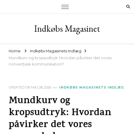
Indkøbs Magasinet
Home
Indkøbs Magasinets Indlæg
Mundkurv og kropsudtryk: Hvordan påvirker det vores
nonverbale kommunikation?
UPDATED ON
MAJ 28, 2026
INDKØBS MAGASINETS INDLÆG
Mundkurv og
kropsudtryk: Hvordan
påvirker det vores