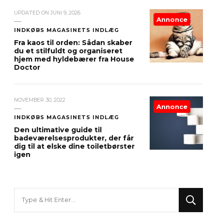
UPDATED ON
JUNI 9, 2026
Annonce
INDKØBS MAGASINETS INDLÆG
Fra kaos til orden: Sådan skaber
du et stilfuldt og organiseret
hjem med hyldebærer fra House
Doctor
NOVEMBER 30, 2022
Annonce
INDKØBS MAGASINETS INDLÆG
Den ultimative guide til
badeværelsesprodukter, der får
dig til at elske dine toiletbørster
igen
Looking
for