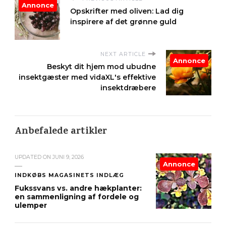
Annonce
Opskrifter med oliven: Lad dig
inspirere af det grønne guld
NEXT ARTICLE
Annonce
Beskyt dit hjem mod ubudne
insektgæster med vidaXL's effektive
insektdræbere
Anbefalede artikler
UPDATED ON
JUNI 9, 2026
Annonce
INDKØBS MAGASINETS INDLÆG
Fukssvans vs. andre hækplanter:
en sammenligning af fordele og
ulemper