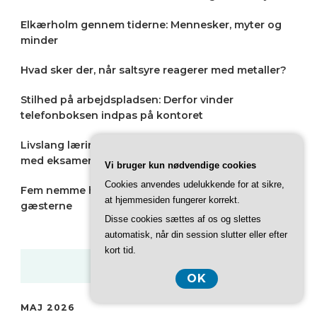
Elkærholm gennem tiderne: Mennesker, myter og
minder
Hvad sker der, når saltsyre reagerer med metaller?
Stilhed på arbejdspladsen: Derfor vinder
telefonboksen indpas på kontoret
Livslang læring: Hvorfor uddannelse ikke slutter
med eksamen
Vi bruger kun nødvendige cookies
Cookies anvendes udelukkende for at sikre,
Fem nemme hverdagsretter, der imponerer
at hjemmesiden fungerer korrekt.
gæsterne
Disse cookies sættes af os og slettes
automatisk, når din session slutter eller efter
kort tid.
ARKIVER
OK
MAJ 2026