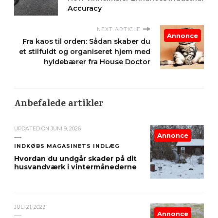
Accuracy
NEXT ARTICLE
Annonce
Fra kaos til orden: Sådan skaber du
et stilfuldt og organiseret hjem med
hyldebærer fra House Doctor
Anbefalede artikler
UPDATED ON
JUNI 9, 2026
Annonce
INDKØBS MAGASINETS INDLÆG
Hvordan du undgår skader på dit
husvandværk i vintermånederne
JULI 21, 2023
Annonce