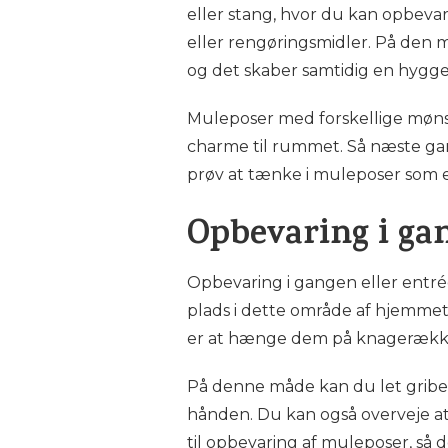
eller stang, hvor du kan opbeva
eller rengøringsmidler. På den 
og det skaber samtidig en hygge
Muleposer med forskellige mønstr
charme til rummet. Så næste ga
prøv at tænke i muleposer som e
Opbevaring i ga
Opbevaring i gangen eller entré
plads i dette område af hjemmet
er at hænge dem på knagerække
På denne måde kan du let gribe d
hånden. Du kan også overveje a
til opbevaring af muleposer, så d