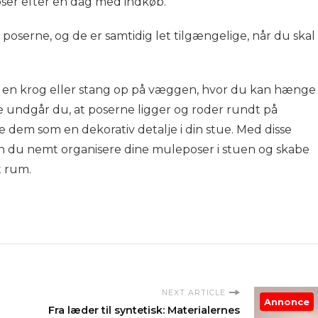
er efter en dag med indkøb.
 poserne, og de er samtidig let tilgængelige, når du skal
 en krog eller stang op på væggen, hvor du kan hænge
 undgår du, at poserne ligger og roder rundt på
 dem som en dekorativ detalje i din stue. Med disse
n du nemt organisere dine muleposer i stuen og skabe
t rum.
NEXT ARTICLE
Annonce
Fra læder til syntetisk: Materialernes