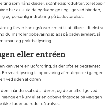
re ting som håndklæder, skønhedsprodukter, toiletpapir
måde har du altid de nødvendige ting lige ved hånden,
lig og personlig indretning på badeværelset.
e og farver kan også være med til at tilføre lidt ekstra
ng du mangler opbevaringsplads på badeværelset, så
n smart og praktisk løsning.
ngen eller entréen
en kan være en udfordring, da der ofte er begrænset
. En smart løsning til opbevaring af muleposer i gangen
n ved siden af døren.
em, når du skal ud af døren, og de er altid lige ved
t hænge en kurv eller en opbevaringspose på væggen
e ikke ligger og roder på gulvet.