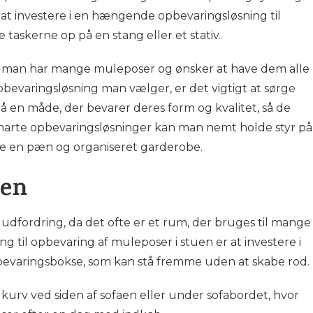
t investere i en hængende opbevaringsløsning til
askerne op på en stang eller et stativ.
vis man har mange muleposer og ønsker at have dem alle
pbevaringsløsning man vælger, er det vigtigt at sørge
å en måde, der bevarer deres form og kvalitet, så de
marte opbevaringsløsninger kan man nemt holde styr på
be en pæn og organiseret garderobe.
uen
udfordring, da det ofte er et rum, der bruges til mange
ing til opbevaring af muleposer i stuen er at investere i
bevaringsbokse, som kan stå fremme uden at skabe rod.
kurv ved siden af sofaen eller under sofabordet, hvor