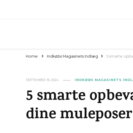
Home
Indkøbs Magasinets Indlæg
5 smarte opbe
SEPTEMBER 16, 2024
INDKØBS MAGASINETS IND
5 smarte opbeva
dine mulepose