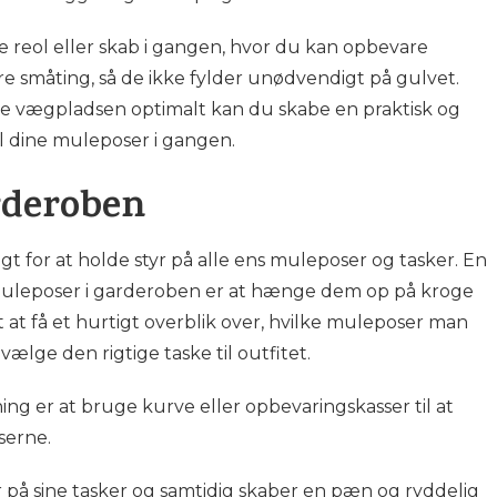
le reol eller skab i gangen, hvor du kan opbevare
måting, så de ikke fylder unødvendigt på gulvet.
te vægpladsen optimalt kan du skabe en praktisk og
l dine muleposer i gangen.
rderoben
gt for at holde styr på alle ens muleposer og tasker. En
 muleposer i garderoben er at hænge dem op på kroge
 at få et hurtigt overblik over, hvilke muleposer man
vælge den rigtige taske til outfitet.
ng er at bruge kurve eller opbevaringskasser til at
serne.
 på sine tasker og samtidig skaber en pæn og ryddelig