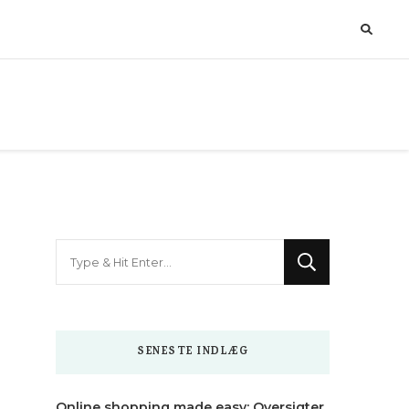
Looking
for
Something?
SENESTE INDLÆG
Online shopping made easy: Oversigter,