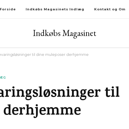
Forside
Indkøbs Magasinets Indlæg
Kontakt og Om
Indkøbs Magasinet
varingsløsninger til dine muleposer derhjemme
LÆG
ringsløsninger til
r derhjemme