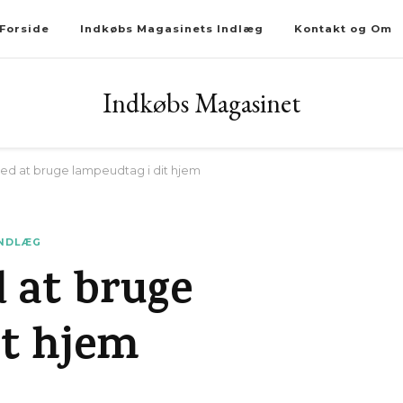
Forside
Indkøbs Magasinets Indlæg
Kontakt og Om
Indkøbs Magasinet
ed at bruge lampeudtag i dit hjem
INDLÆG
 at bruge
it hjem