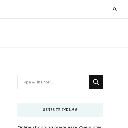
Looking
for
Something?
SENESTE INDLÆG
Online shopping made easy: Oversigter,