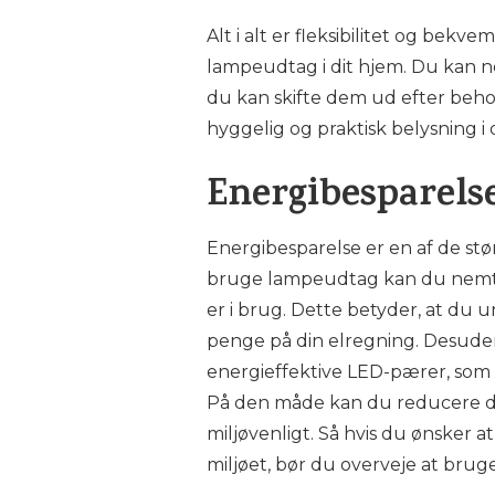
Alt i alt er fleksibilitet og bek
lampeudtag i dit hjem. Du kan n
du kan skifte dem ud efter be
hyggelig og praktisk belysning i 
Energibesparels
Energibesparelse er en af de stø
bruge lampeudtag kan du nemt o
er i brug. Dette betyder, at du 
penge på din elregning. Desuden
energieffektive LED-pærer, som 
På den måde kan du reducere di
miljøvenligt. Så hvis du ønsker a
miljøet, bør du overveje at brug