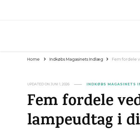
Home
Indkøbs Magasinets Indlæg
Fem fordele v
UPDATED ON
JUNI 1, 2026
INDKØBS MAGASINETS 
Fem fordele ved
lampeudtag i d