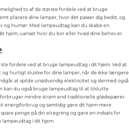
vemmelighed to af de største fordele ved at bruge
emt placere dine lamper, hvor det passer dig bedst, og
hov og humør. Med lampeudtag kan du skabe en
dit hjem, uanset hvor du bor eller hvad dine behov er.
e
rste fordele ved at bruge lampeudtag i dit hjem. Ved at
g hurtigt slukke for dine lamper, når de ikke længere
undgår at spilde unødvendig elektricitet og dermed også
 kan du også bruge lampeudtag til at tilslutte
forbruger mindre strøm end traditionelle glødepærer.
t energiforbrug og samtidig gøre dit hjem mere
t spare penge på din elregning og gøre en indsats for
e lampeudtag i dit hjem.