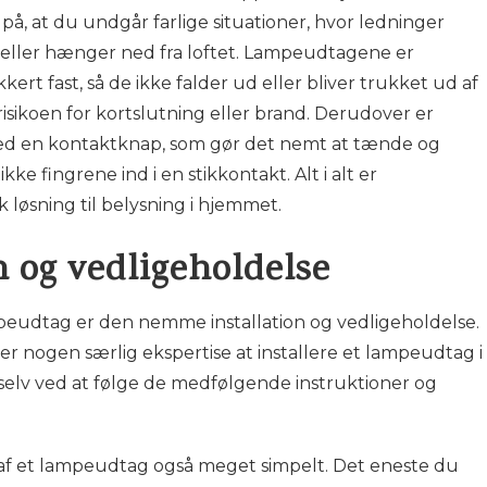
å, at du undgår farlige situationer, hvor ledninger
t eller hænger ned fra loftet. Lampeudtagene er
kkert fast, så de ikke falder ud eller bliver trukket ud af
isikoen for kortslutning eller brand. Derudover er
 en kontaktknap, som gør det nemt at tænde og
kke fingrene ind i en stikkontakt. Alt i alt er
 løsning til belysning i hjemmet.
 og vedligeholdelse
mpeudtag er den nemme installation og vedligeholdelse.
ler nogen særlig ekspertise at installere et lampeudtag i
selv ved at følge de medfølgende instruktioner og
af et lampeudtag også meget simpelt. Det eneste du