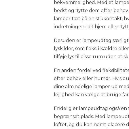
bekvemmelighed. Med et lampeud
bedst og flytte dem efter behov.
lamper tæt på en stikkontakt, hv
indretningen i dit hjem eller fly
Desuden er lampeudtag særligt
lyskilder, som f.eks. i kældre e
tilføje lys til disse rum uden at sk
En anden fordel ved fleksibilite
efter behov eller humør. Hvis d
dine almindelige lamper ud med
lejlighed kan vælge at bruge farv
Endelig er lampeudtag også en fo
begrænset plads. Med lampeudt
loftet, og du kan nemt placere d