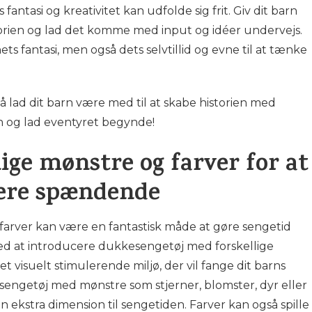
antasi og kreativitet kan udfolde sig frit. Giv dit barn
storien og lad det komme med input og idéer undervejs.
s fantasi, men også dets selvtillid og evne til at tænke
å lad dit barn være med til at skabe historien med
n og lad eventyret begynde!
ige mønstre og farver for at
mere spændende
farver kan være en fantastisk måde at gøre sengetid
ed at introducere dukkesengetøj med forskellige
 visuelt stimulerende miljø, der vil fange dit barns
getøj med mønstre som stjerner, blomster, dyr eller
 en ekstra dimension til sengetiden. Farver kan også spille