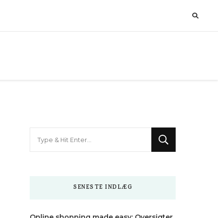
Looking
for
Something?
SENESTE INDLÆG
Online shopping made easy: Oversigter,