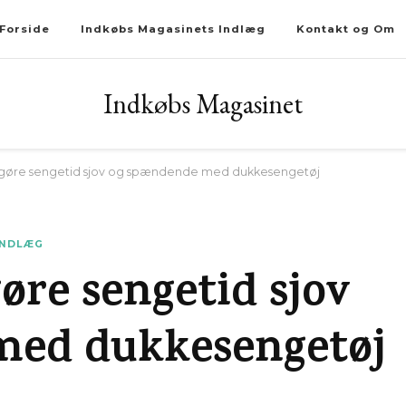
Forside
Indkøbs Magasinets Indlæg
Kontakt og Om
Indkøbs Magasinet
at gøre sengetid sjov og spændende med dukkesengetøj
INDLÆG
gøre sengetid sjov
med dukkesengetøj