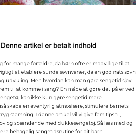
for mange forældre, da børn ofte er modvillige til at
 vigtigt at etablere sunde søvnvaner, da en god nats søvn
l og udvikling. Men hvordan kan man gøre sengetid sjov
em til at komme i seng? En måde at gøre det på er ved
engetøj kan ikke kun gøre sengetid mere
å skabe en eventyrlig atmosfære, stimulere barnets
yg stemning. I denne artikel vil vi give fem tips til,
sjov og spændende med dukkesengetøj. Så læs med og
 mere behagelig sengetidsrutine for dit barn.