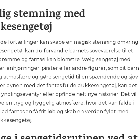
lig stemning med
kkesengetøj
ulde fortællinger kan skabe en magisk stemning omkring
sengetøj kan du forvandle barnets soveværelse til et
 drømme og fantasi kan blomstre. Vælg sengetøj med
er, enhjørninger, pirater eller andre figurer, som dit barn
lig atmosfære og gøre sengetid til en spændende og sjov
der dynen med det fantasifulde dukkesengetøj, kan det
ndlingseventyr eller opfinde helt nye historier. Det vil
be en tryg og hyggelig atmosfære, hvor det kan falde i
d fantasien få frit løb og skab en verden fyldt med
ukkesengetøj.