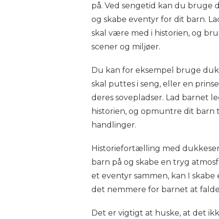
på. Ved sengetid kan du bruge du
og skabe eventyr for dit barn. L
skal være med i historien, og bru
scener og miljøer.
Du kan for eksempel bruge dukk
skal puttes i seng, eller en pri
deres sovepladser. Lad barnet 
historien, og opmuntre dit barn 
handlinger.
Historiefortælling med dukkese
barn på og skabe en tryg atmosfæ
et eventyr sammen, kan I skabe 
det nemmere for barnet at falde t
Det er vigtigt at huske, at det i