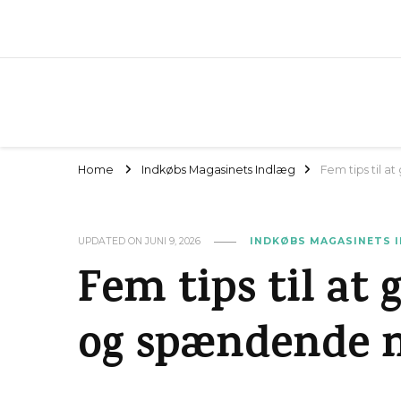
Home
Indkøbs Magasinets Indlæg
Fem tips til 
UPDATED ON
JUNI 9, 2026
INDKØBS MAGASINETS 
Fem tips til at 
og spændende 