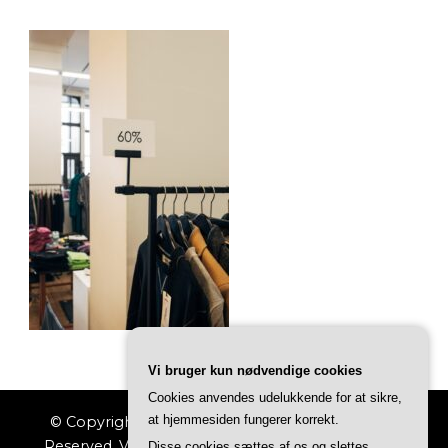
Vi bruger kun nødvendige cookies
Cookies anvendes udelukkende for at sikre,
at hjemmesiden fungerer korrekt.
© Copyright 2026
Indkøbs Magasinet
. All Rights
Reserved.
Vilva | Developed By
Blossom Themes
.
Disse cookies sættes af os og slettes