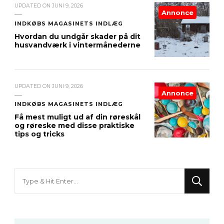
UPDATED ON
JUNI 9, 2026
Annonce
INDKØBS MAGASINETS INDLÆG
Hvordan du undgår skader på dit
husvandværk i vintermånederne
UPDATED ON
JUNI 9, 2026
Annonce
INDKØBS MAGASINETS INDLÆG
Få mest muligt ud af din røreskål
og røreske med disse praktiske
tips og tricks
Looking
for
Something?