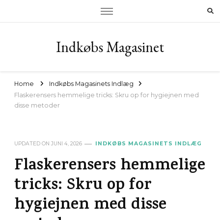
Indkøbs Magasinet
Home
Indkøbs Magasinets Indlæg
Flaskerensers hemmelige tricks: Skru op for hygiejnen med
disse metoder
UPDATED ON
JUNI 4, 2026
INDKØBS MAGASINETS INDLÆG
Flaskerensers hemmelige
tricks: Skru op for
hygiejnen med disse