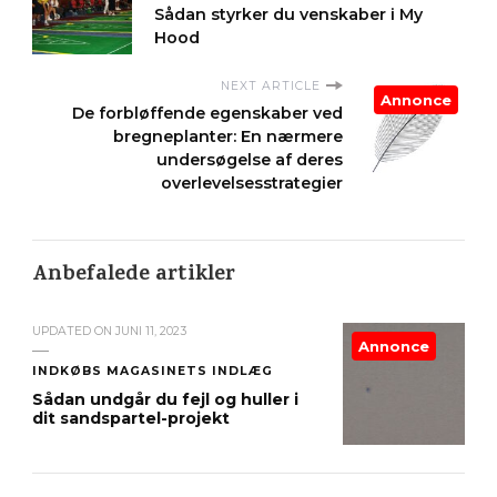
Sådan styrker du venskaber i My
Hood
NEXT ARTICLE
Annonce
De forbløffende egenskaber ved
bregneplanter: En nærmere
undersøgelse af deres
overlevelsesstrategier
Anbefalede artikler
UPDATED ON
JUNI 11, 2023
Annonce
INDKØBS MAGASINETS INDLÆG
Sådan undgår du fejl og huller i
dit sandspartel-projekt