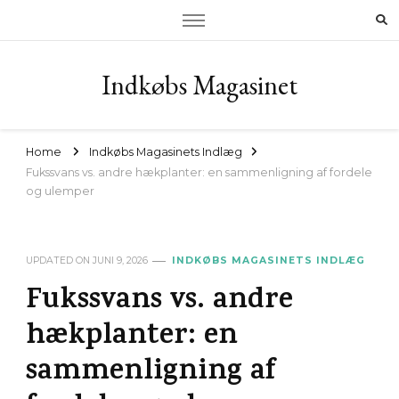
Indkøbs Magasinet
Home
Indkøbs Magasinets Indlæg
Fukssvans vs. andre hækplanter: en sammenligning af fordele
og ulemper
UPDATED ON
JUNI 9, 2026
INDKØBS MAGASINETS INDLÆG
Fukssvans vs. andre
hækplanter: en
sammenligning af