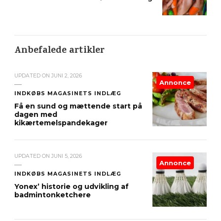
Anbefalede artikler
UPDATED ON
JUNI 2, 2026
Annonce
INDKØBS MAGASINETS INDLÆG
Få en sund og mættende start på
dagen med
kikærtemelspandekager
UPDATED ON
JUNI 5, 2026
Annonce
INDKØBS MAGASINETS INDLÆG
Yonex’ historie og udvikling af
badmintonketchere