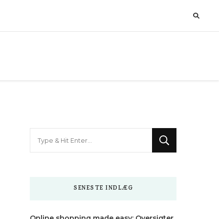
Looking
for
Something?
SENESTE INDLÆG
Online shopping made easy: Oversigter,