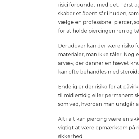
risici forbundet med det. Først o
skaber et åbent sår i huden, som 
vælge en professionel piercer, s
for at holde piercingen ren og tø
Derudover kan der være risiko fo
materialer, man ikke tåler. Nogl
arvæv, der danner en hævet knu
kan ofte behandles med steroid
Endelig er der risiko for at påvi
til midlertidig eller permanent s
som ved, hvordan man undgår at
Alt i alt kan piercing være en si
vigtigt at være opmærksom på ri
sikkerhed.