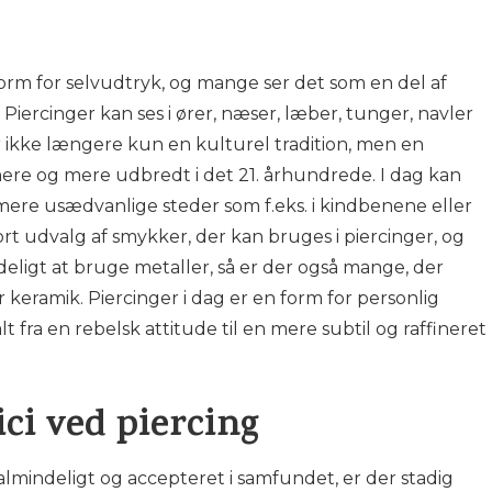
orm for selvudtryk, og mange ser det som en del af
. Piercinger kan ses i ører, næser, læber, tunger, navler
 ikke længere kun en kulturel tradition, men en
re og mere udbredt i det 21. århundrede. I dag kan
mere usædvanlige steder som f.eks. i kindbenene eller
ort udvalg af smykker, der kan bruges i piercinger, og
eligt at bruge metaller, så er der også mange, der
r keramik. Piercinger i dag er en form for personlig
 fra en rebelsk attitude til en mere subtil og raffineret
ici ved piercing
lmindeligt og accepteret i samfundet, er der stadig