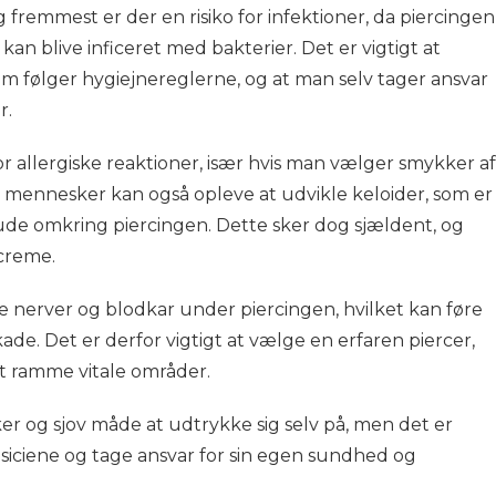
g fremmest er der en risiko for infektioner, da piercingen
kan blive inficeret med bakterier. Det er vigtigt at
om følger hygiejnereglerne, og at man selv tager ansvar
r.
r allergiske reaktioner, især hvis man vælger smykker af
e mennesker kan også opleve at udvikle keloider, som er
de omkring piercingen. Dette sker dog sjældent, og
creme.
rke nerver og blodkar under piercingen, hvilket kan føre
kade. Det er derfor vigtigt at vælge en erfaren piercer,
 ramme vitale områder.
kker og sjov måde at udtrykke sig selv på, men det er
siciene og tage ansvar for sin egen sundhed og