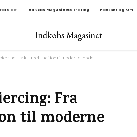
Forside
Indkøbs Magasinets Indlæg
Kontakt og Om
Indkøbs Magasinet
piercing: Fra kulturel tradition til moderne mode
iercing: Fra
ion til moderne