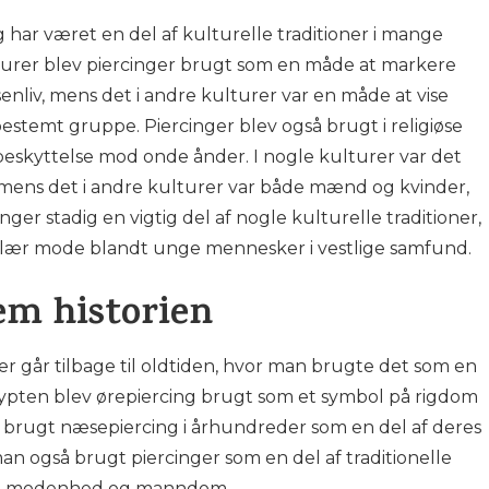
g har været en del af kulturelle traditioner i mange
lturer blev piercinger brugt som en måde at markere
nliv, mens det i andre kulturer var en måde at vise
n bestemt gruppe. Piercinger blev også brugt i religiøse
eskyttelse mod onde ånder. I nogle kulturer var det
, mens det i andre kulturer var både mænd og kvinder,
inger stadig en vigtig del af nogle kulturelle traditioner,
lær mode blandt unge mennesker i vestlige samfund.
em historien
der går tilbage til oldtiden, hvor man brugte det som en
 Egypten blev ørepiercing brugt som et symbol på rigdom
er brugt næsepiercing i århundreder som en del af deres
an også brugt piercinger som en del af traditionelle
på modenhed og manndom.