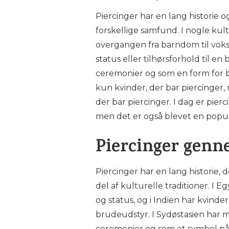
Piercinger har en lang historie o
forskellige samfund. I nogle ku
overgangen fra barndom til vokse
status eller tilhørsforhold til e
ceremonier og som en form for b
kun kvinder, der bar piercinger
der bar piercinger. I dag er pierc
men det er også blevet en popu
Piercinger genn
Piercinger har en lang historie, 
del af kulturelle traditioner. I
og status, og i Indien har kvind
brudeudstyr. I Sydøstasien har m
ceremonier og som et symbol 