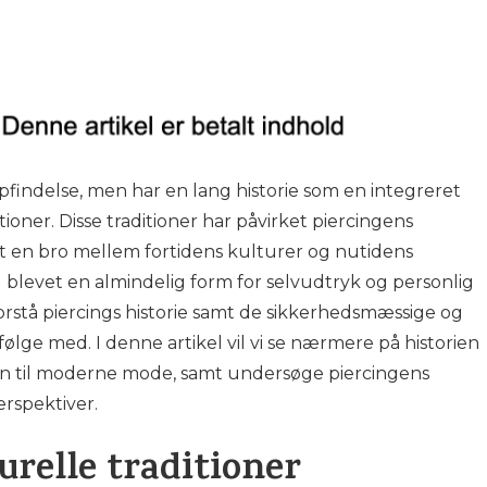
findelse, men har en lang historie som en integreret
itioner. Disse traditioner har påvirket piercingens
t en bro mellem fortidens kulturer og nutidens
 blevet en almindelig form for selvudtryk og personlig
t forstå piercings historie samt de sikkerhedsmæssige og
ølge med. I denne artikel vil vi se nærmere på historien
tion til moderne mode, samt undersøge piercingens
rspektiver.
turelle traditioner