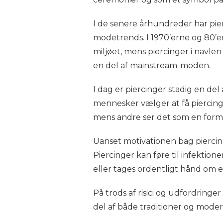
I de senere århundreder har pie
modetrends. I 1970’erne og 80’
miljøet, mens piercinger i navl
en del af mainstream-moden.
I dag er piercinger stadig en de
mennesker vælger at få piercinger
mens andre ser det som en form f
Uanset motivationen bag piercing, 
Piercinger kan føre til infektion
eller tages ordentligt hånd om 
På trods af risici og udfordringe
del af både traditioner og moder