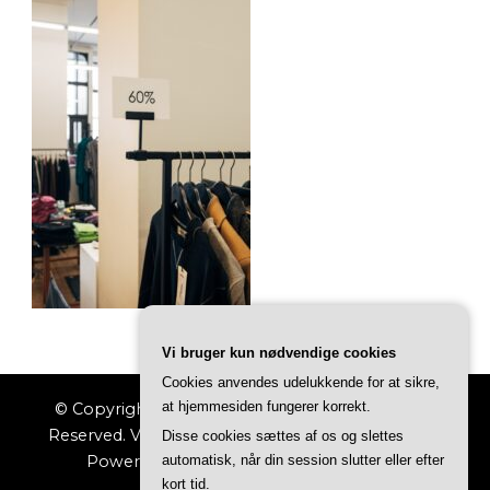
Vi bruger kun nødvendige cookies
Cookies anvendes udelukkende for at sikre,
at hjemmesiden fungerer korrekt.
© Copyright 2026
Indkøbs Magasinet
. All Rights
Reserved.
Vilva | Developed By
Blossom Themes
.
Disse cookies sættes af os og slettes
Powered by
WordPress
.
Privatlivspolitik
automatisk, når din session slutter eller efter
kort tid.