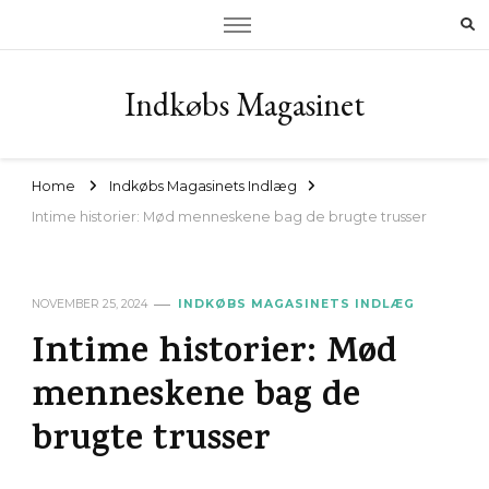
Indkøbs Magasinet
Home
Indkøbs Magasinets Indlæg
Intime historier: Mød menneskene bag de brugte trusser
NOVEMBER 25, 2024
INDKØBS MAGASINETS INDLÆG
Intime historier: Mød
menneskene bag de
brugte trusser