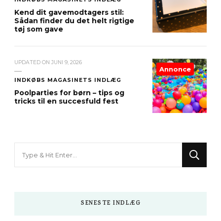
Kend dit gavemodtagers stil:
Sådan finder du det helt rigtige
tøj som gave
UPDATED ON
JUNI 9, 2026
Annonce
INDKØBS MAGASINETS INDLÆG
Poolparties for børn – tips og
tricks til en succesfuld fest
Looking
for
Something?
SENESTE INDLÆG