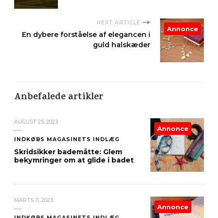
NEXT ARTICLE
Annonce
En dybere forståelse af elegancen i
guld halskæder
Anbefalede artikler
AUGUST 25, 2023
Annonce
INDKØBS MAGASINETS INDLÆG
Skridsikker bademåtte: Glem
bekymringer om at glide i badet
MARTS 11, 2023
Annonce
INDKØBS MAGASINETS INDLÆG