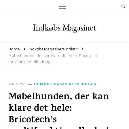
Indkøbs Magasinet
Home
Indkøbs Magasinets Indlæg
Møbelhunden, der kan klare det hele: Bricotech’s
multifunktionelle design
JUNI 5, 2023
INDKØBS MAGASINETS INDLÆG
Møbelhunden, der kan
klare det hele:
Bricotech’s