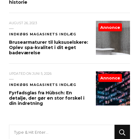
historie
AUGUST 26, 2023
Annonce
INDKØBS MAGASINETS INDLÆG
Brusearmaturer til luksuselskere:
Oplev spa-kvalitet i dit eget
badeværelse
UPDATED ON
JUNI 5, 2026
Annonce
INDKØBS MAGASINETS INDLÆG
Fyrfadsglas fra Hübsch: En
detalje, der gør en stor forskel i
din indretning
Looking
for