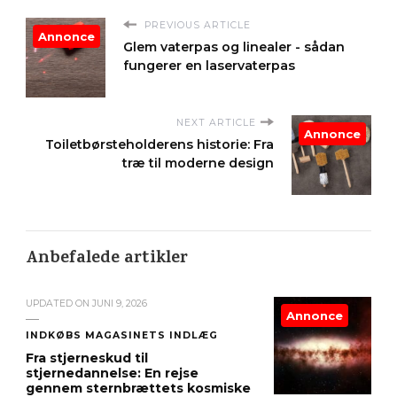
PREVIOUS ARTICLE
Annonce
Glem vaterpas og linealer - sådan
fungerer en laservaterpas
NEXT ARTICLE
Annonce
Toiletbørsteholderens historie: Fra
træ til moderne design
Anbefalede artikler
UPDATED ON
JUNI 9, 2026
Annonce
INDKØBS MAGASINETS INDLÆG
Fra stjerneskud til
stjernedannelse: En rejse
gennem sternbrættets kosmiske