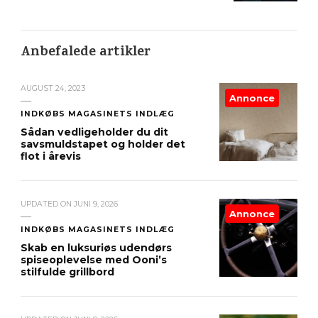
Anbefalede artikler
AUGUST 24, 2023
Annonce
INDKØBS MAGASINETS INDLÆG
Sådan vedligeholder du dit
savsmuldstapet og holder det
flot i årevis
UPDATED ON
JUNI 9, 2026
Annonce
INDKØBS MAGASINETS INDLÆG
Skab en luksuriøs udendørs
spiseoplevelse med Ooni’s
stilfulde grillbord