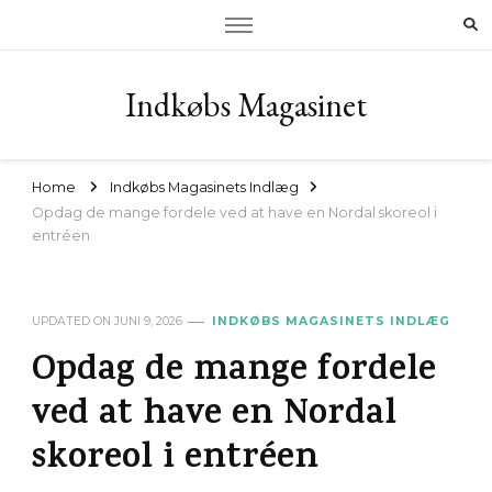
Indkøbs Magasinet
Home
Indkøbs Magasinets Indlæg
Opdag de mange fordele ved at have en Nordal skoreol i
entréen
UPDATED ON
JUNI 9, 2026
INDKØBS MAGASINETS INDLÆG
Opdag de mange fordele
ved at have en Nordal
skoreol i entréen