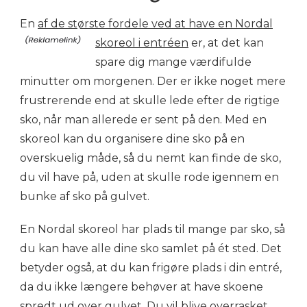
En
af de største fordele ved at have en Nordal
skoreol i entréen
er, at det kan
spare dig mange værdifulde
minutter om morgenen. Der er ikke noget mere
frustrerende end at skulle lede efter de rigtige
sko, når man allerede er sent på den. Med en
skoreol kan du organisere dine sko på en
overskuelig måde, så du nemt kan finde de sko,
du vil have på, uden at skulle rode igennem en
bunke af sko på gulvet.
En Nordal skoreol har plads til mange par sko, så
du kan have alle dine sko samlet på ét sted. Det
betyder også, at du kan frigøre plads i din entré,
da du ikke længere behøver at have skoene
spredt ud over gulvet. Du vil blive overrasket