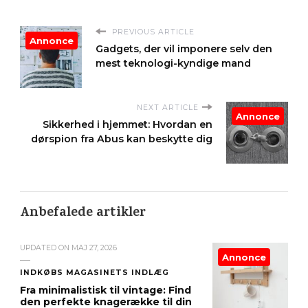
PREVIOUS ARTICLE
Annonce
Gadgets, der vil imponere selv den
mest teknologi-kyndige mand
NEXT ARTICLE
Annonce
Sikkerhed i hjemmet: Hvordan en
dørspion fra Abus kan beskytte dig
Anbefalede artikler
UPDATED ON
MAJ 27, 2026
Annonce
INDKØBS MAGASINETS INDLÆG
Fra minimalistisk til vintage: Find
den perfekte knagerække til din