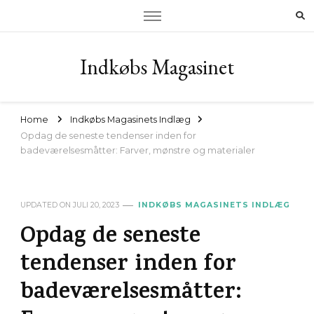
Indkøbs Magasinet
Home
Indkøbs Magasinets Indlæg
Opdag de seneste tendenser inden for
badeværelsesmåtter: Farver, mønstre og materialer
UPDATED ON
JULI 20, 2023
INDKØBS MAGASINETS INDLÆG
Opdag de seneste
tendenser inden for
badeværelsesmåtter: