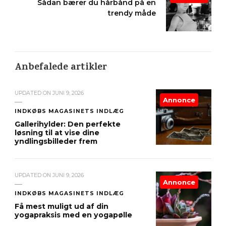
Sådan bærer du hårbånd på en
trendy måde
Anbefalede artikler
UPDATED ON
JUNI 9, 2026
Annonce
INDKØBS MAGASINETS INDLÆG
Gallerihylder: Den perfekte
løsning til at vise dine
yndlingsbilleder frem
UPDATED ON
JUNI 9, 2026
Annonce
INDKØBS MAGASINETS INDLÆG
Få mest muligt ud af din
yogapraksis med en yogapølle