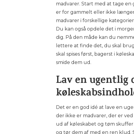
madvarer. Start med at tage en
er for gammelt eller ikke længer
madvarer i forskellige kategorier
Du kan også opdele det i morgen
dig. På den måde kan du nemmere
lettere at finde det, du skal br
skal spises først, bagerst i kø
smide dem ud.
Lav en ugentlig 
køleskabsindhol
Det er en god idé at lave en ugen
der ikke er madvarer, der er ved 
ud af køleskabet og tøm skuffe
og tør dem af med en ren klud. 