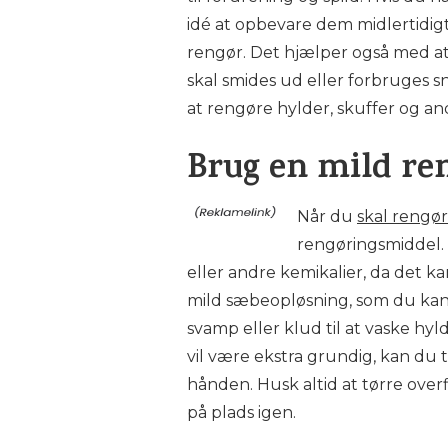
idé at opbevare dem midlertidigt
rengør. Det hjælper også med at 
skal smides ud eller forbruges s
at rengøre hylder, skuffer og a
Brug en mild re
Når du
skal rengør
rengøringsmiddel.
eller andre kemikalier, da det k
mild sæbeopløsning, som du kan
svamp eller klud til at vaske hyl
vil være ekstra grundig, kan du 
hånden. Husk altid at tørre over
på plads igen.