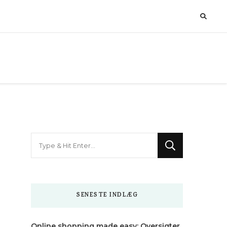
Looking
for
Something?
SENESTE INDLÆG
Online shopping made easy: Oversigter,