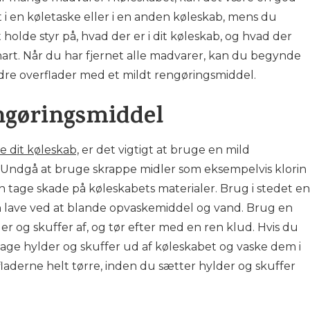
 i en køletaske eller i en anden køleskab, mens du
holde styr på, hvad der er i dit køleskab, og hvad der
nart. Når du har fjernet alle madvarer, kan du begynde
ndre overflader med et mildt rengøringsmiddel.
ngøringsmiddel
e dit køleskab,
er det vigtigt at bruge en mild
 Undgå at bruge skrappe midler som eksempelvis klorin
an tage skade på køleskabets materialer. Brug i stedet en
 lave ved at blande opvaskemiddel og vand. Brug en
der og skuffer af, og tør efter med en ren klud. Hvis du
tage hylder og skuffer ud af køleskabet og vaske dem i
fladerne helt tørre, inden du sætter hylder og skuffer