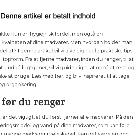
 ikke kun en hygiejnisk fordel, men også en
 kvaliteten af dine madvarer. Men hvordan holder man
eligt? I denne artikel vil vi give dig nogle praktiske tips
b i topform. Fra at fjerne madvarer, inden du rengør, til at
 undgå lugtgener, vil vi guide dig til at opnå et rent og
ske at bruge. Læs med her, og bliv inspireret til at tage
og organisering.
 før du rengør
 er det vigtigt, at du først fjerner alle madvarer. På den
øringsmiddel og vand på dine madvarer, som kan føre
 har mange madvarer i køleskabet, kan det være en god