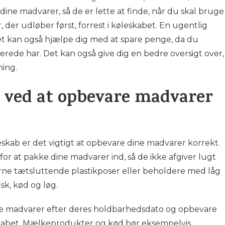
r dine madvarer, så de er lette at finde, når du skal bruge
der udløber først, forrest i køleskabet. En ugentlig
t kan også hjælpe dig med at spare penge, da du
rede har. Det kan også give dig en bedre oversigt over,
ning.
 ved at opbevare madvarer
eskab er det vigtigt at opbevare dine madvarer korrekt.
or at pakke dine madvarer ind, så de ikke afgiver lugt
erne tætsluttende plastikposer eller beholdere med låg
sk, kød og løg.
dine madvarer efter deres holdbarhedsdato og opbevare
eskabet. Mælkeprodukter og kød bør eksempelvis