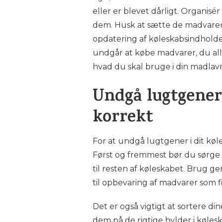
eller er blevet dårligt. Organisé
dem. Husk at sætte de madvarer, 
opdatering af køleskabsindholde
undgår at købe madvarer, du alle
hvad du skal bruge i din madlav
Undgå lugtgener
korrekt
For at undgå lugtgener i dit køl
Først og fremmest bør du sørge f
til resten af køleskabet. Brug g
til opbevaring af madvarer som fi
Det er også vigtigt at sortere 
dem på de rigtige hylder i køl