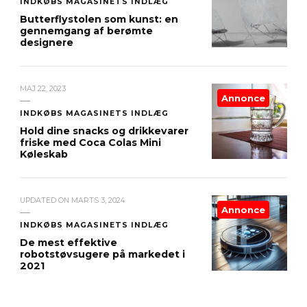
INDKØBS MAGASINETS INDLÆG
Butterflystolen som kunst: en
gennemgang af berømte
designere
MAJ 22, 2023
Annonce
INDKØBS MAGASINETS INDLÆG
Hold dine snacks og drikkevarer
friske med Coca Colas Mini
Køleskab
UPDATED ON
MARTS 3, 2024
Annonce
INDKØBS MAGASINETS INDLÆG
De mest effektive
robotstøvsugere på markedet i
2021