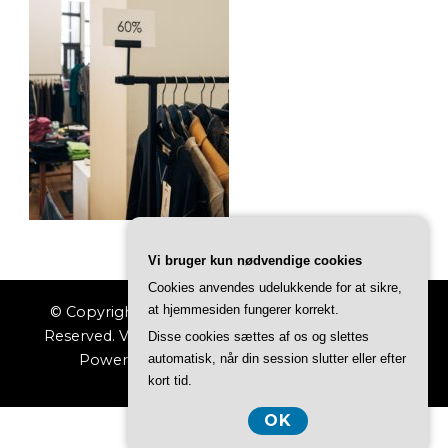
Vi bruger kun nødvendige cookies
Cookies anvendes udelukkende for at sikre,
at hjemmesiden fungerer korrekt.
© Copyright 2026
Indkøbs Magasinet
. All Rights
Reserved.
Vilva | Developed By
Blossom Themes
.
Disse cookies sættes af os og slettes
Powered by
WordPress
.
Privatlivspolitik
automatisk, når din session slutter eller efter
kort tid.
OK
CVR DK3740 7739