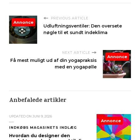
PREVIOUS ARTICLE
Annonce
Udluftningsventiler: Den oversete
nøgle til et sundt indeklima
NEXT ARTICLE
Annonce
Få mest muligt ud af din yogapraksis
med en yogapølle
Anbefalede artikler
UPDATED ON
JUNI 9, 2026
Annonce
INDKØBS MAGASINETS INDLÆG
Hvordan du designer den