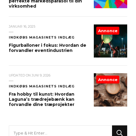
perfekte markedsparasol til din
virksomhed
JANUAR 16, 2025
Annonce
INDKØBS MAGASINETS INDLÆG
Figurballoner i fokus: Hvordan de
forvandler eventindustrien
UPDATED ON
JUNI 9, 2026
Annonce
INDKØBS MAGASINETS INDLÆG
Fra hobby til kunst: Hvordan
Laguna’s trædrejebænk kan
forvandle dine træprojekter
Looking