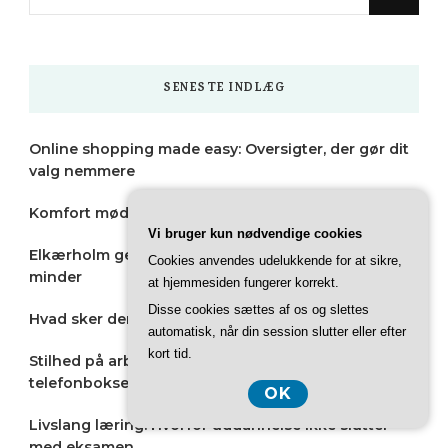
for
Something?
SENESTE INDLÆG
Online shopping made easy: Oversigter, der gør dit
valg nemmere
Komfort møder stil: Guide til hverdagsundertøj
Vi bruger kun nødvendige cookies
Elkærholm gennem tiderne: Mennesker, myter og
Cookies anvendes udelukkende for at sikre,
minder
at hjemmesiden fungerer korrekt.
Disse cookies sættes af os og slettes
Hvad sker der, når saltsyre reagerer med metaller?
automatisk, når din session slutter eller efter
kort tid.
Stilhed på arbejdspladsen: Derfor vinder
telefonboksen indpas på kontoret
OK
Livslang læring: Hvorfor uddannelse ikke slutter
med eksamen