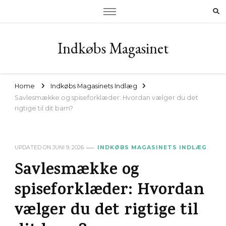
Indkøbs Magasinet
Home
Indkøbs Magasinets Indlæg
Savlesmække og spiseforklæder: Hvordan vælger du det
rigtige til dit barn?
UPDATED ON
JUNI 9, 2026
INDKØBS MAGASINETS INDLÆG
Savlesmække og
spiseforklæder: Hvordan
vælger du det rigtige til