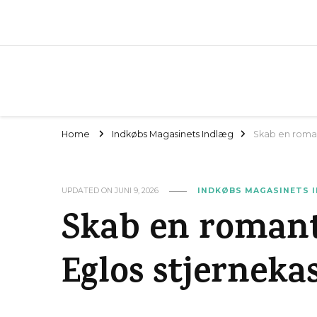
Home
Indkøbs Magasinets Indlæg
Skab en roman
UPDATED ON
JUNI 9, 2026
INDKØBS MAGASINETS 
Skab en roman
Eglos stjerneka