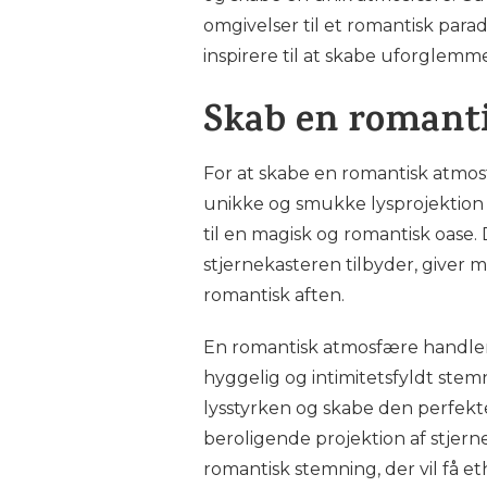
omgivelser til et romantisk parad
inspirere til at skabe uforglemm
Skab en romant
For at skabe en romantisk atmosf
unikke og smukke lysprojektion
til en magisk og romantisk oase. 
stjernekasteren tilbyder, giver m
romantisk aften.
En romantisk atmosfære handler
hyggelig og intimitetsfyldt ste
lysstyrken og skabe den perfek
beroligende projektion af stjern
romantisk stemning, der vil få ethv