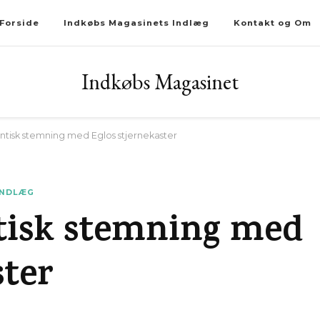
Forside
Indkøbs Magasinets Indlæg
Kontakt og Om
Indkøbs Magasinet
tisk stemning med Eglos stjernekaster
INDLÆG
tisk stemning med
ster