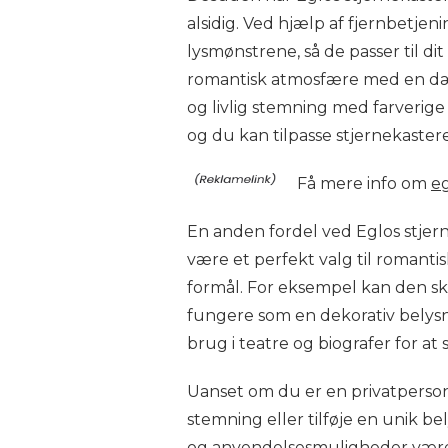
alsidig. Ved hjælp af fjernbetje
lysmønstrene, så de passer til d
romantisk atmosfære med en dæm
og livlig stemning med farverig
og du kan tilpasse stjernekaste
Få mere info om
e
En anden fordel ved Eglos stje
være et perfekt valg til romanti
formål. For eksempel kan den sk
fungere som en dekorativ belysni
brug i teatre og biografer for a
Uanset om du er en privatperson
stemning eller tilføje en unik bel
og anvendelsesmuligheder være et