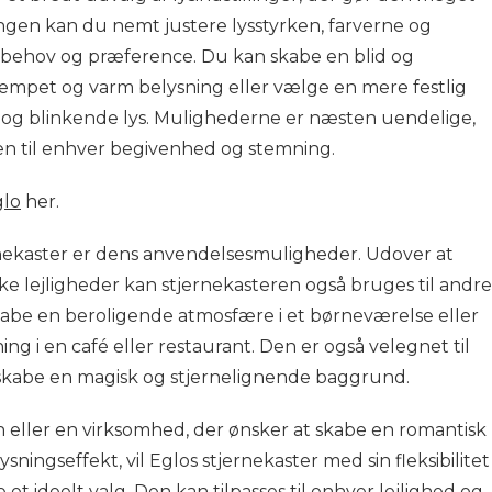
ningen kan du nemt justere lysstyrken, farverne og
it behov og præference. Du kan skabe en blid og
pet og varm belysning eller vælge en mere festlig
e og blinkende lys. Mulighederne er næsten uendelige,
ren til enhver begivenhed og stemning.
glo
her.
rnekaster er dens anvendelsesmuligheder. Udover at
ske lejligheder kan stjernekasteren også bruges til andre
abe en beroligende atmosfære i et børneværelse eller
ng i en café eller restaurant. Den er også velegnet til
t skabe en magisk og stjernelignende baggrund.
 eller en virksomhed, der ønsker at skabe en romantisk
ysningseffekt, vil Eglos stjernekaster med sin fleksibilitet
 ideelt valg. Den kan tilpasses til enhver lejlighed og