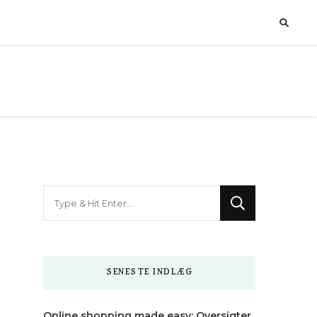
Looking
for
Something?
SENESTE INDLÆG
Online shopping made easy: Oversigter,