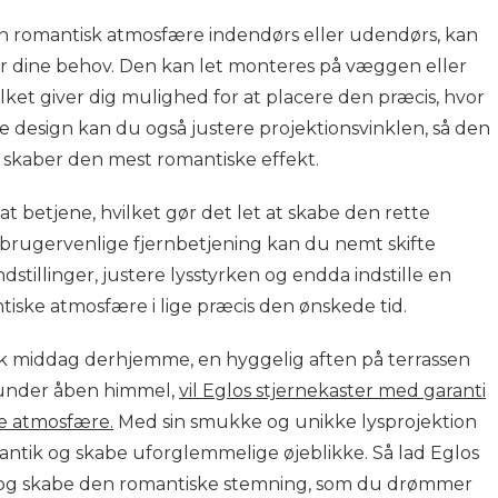
n romantisk atmosfære indendørs eller udendørs, kan
ter dine behov. Den kan let monteres på væggen eller
ilket giver dig mulighed for at placere den præcis, hvor
e design kan du også justere projektionsvinklen, så den
kaber den mest romantiske effekt.
t betjene, hvilket gør det let at skabe den rette
brugervenlige fjernbetjening kan du nemt skifte
dstillinger, justere lysstyrken og endda indstille en
iske atmosfære i lige præcis den ønskede tid.
sk middag derhjemme, en hyggelig aften på terrassen
e under åben himmel,
vil Eglos stjernekaster med garanti
e atmosfære.
Med sin smukke og unikke lysprojektion
antik og skabe uforglemmelige øjeblikke. Så lad Eglos
en og skabe den romantiske stemning, som du drømmer