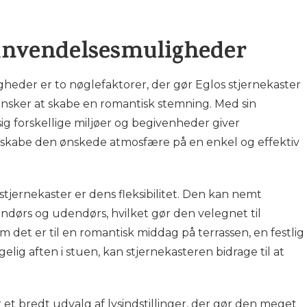
g anvendelsesmuligheder
gheder er to nøglefaktorer, der gør Eglos stjernekaster
r ønsker at skabe en romantisk stemning. Med sin
 sig forskellige miljøer og begivenheder giver
 skabe den ønskede atmosfære på en enkel og effektiv
stjernekaster er dens fleksibilitet. Den kan nemt
endørs og udendørs, hvilket gør den velegnet til
m det er til en romantisk middag på terrassen, en festlig
lig aften i stuen, kan stjernekasteren bidrage til at
et bredt udvalg af lysindstillinger, der gør den meget