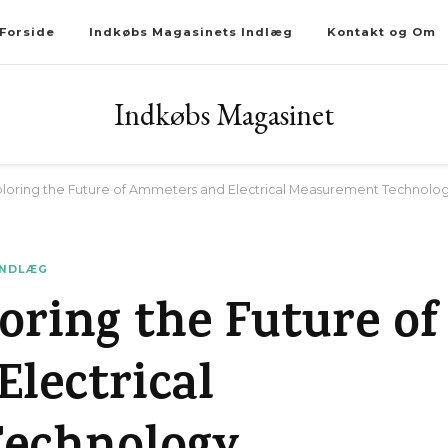
Forside
Indkøbs Magasinets Indlæg
Kontakt og Om
Indkøbs Magasinet
ploring the Future of Ammeters and Electrical Measurement Technolo
INDLÆG
oring the Future of
lectrical