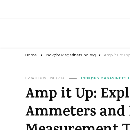
Home
Indkøbs Magasinets Indlæg
Amp it Up: Ex
UPDATED ON
JUNI 9, 2026
INDKØBS MAGASINETS 
Amp it Up: Expl
Ammeters and E