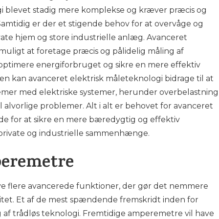
i blevet stadig mere komplekse og kræver præcis og
 Samtidig er der et stigende behov for at overvåge og
vate hjem og store industrielle anlæg. Avanceret
muligt at foretage præcis og pålidelig måling af
 optimere energiforbruget og sikre en mere effektiv
den kan avanceret elektrisk måleteknologi bidrage til at
lemer med elektriske systemer, herunder overbelastning
il alvorlige problemer. Alt i alt er behovet for avanceret
de for at sikre en mere bæredygtig og effektiv
e private og industrielle sammenhænge.
peremetre
e flere avancerede funktioner, der gør det nemmere
itet. Et af de mest spændende fremskridt inden for
af trådløs teknologi. Fremtidige amperemetre vil have