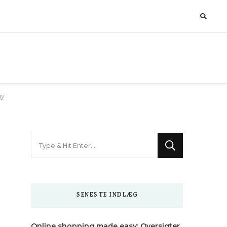
gy
Looking
for
Something?
SENESTE INDLÆG
Online shopping made easy: Oversigter,