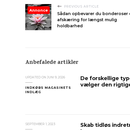
PREVIOUS ARTICLE
Annonce
Sådan opbevarer du bonderoser 
afskæring for længst mulig
holdbarhed
Anbefalede artikler
De forskellige ty
UPDATED ON
JUNI 9, 2026
vælger den rigtige
INDKØBS MAGASINETS
INDLÆG
Skab tidløs indre
SEPTEMBER 1, 2023