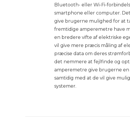
Bluetooth- eller Wi-Fi-forbindels
smartphone eller computer. Dette
give brugerne mulighed for at tag
fremtidige amperemetre have me
en bredere vifte af elektriske e
vil give mere præcis måling af e
præcise data om deres strømforb
det nemmere at fejlfinde og opti
amperemetre give brugerne en me
samtidig med at de vil give muli
systemer.