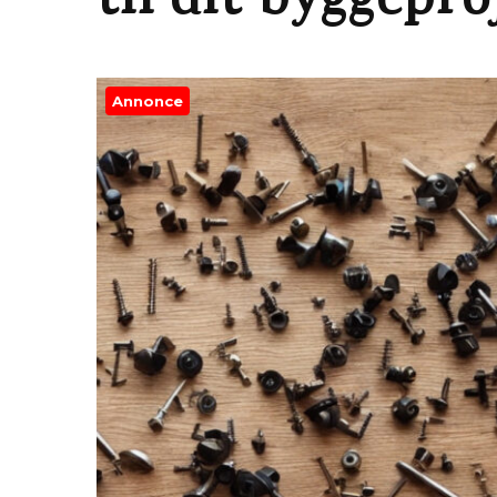
til dit byggepro
Annonce