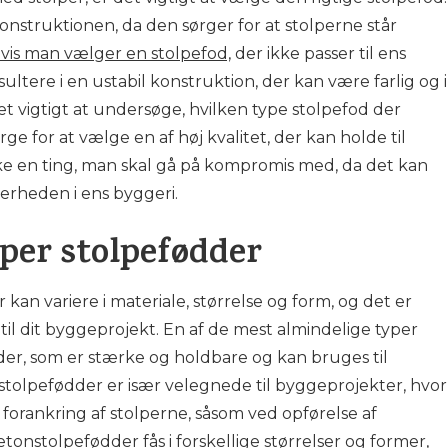
konstruktionen, da den sørger for at stolperne står
vis man vælger en stolpefod,
der ikke passer til ens
sultere i en ustabil konstruktion, der kan være farlig og i
et vigtigt at undersøge, hvilken type stolpefod der
rge for at vælge en af høj kvalitet, der kan holde til
kke en ting, man skal gå på kompromis med, da det kan
erheden i ens byggeri.
yper stolpefødder
 kan variere i materiale, størrelse og form, og det er
 til dit byggeprojekt. En af de mest almindelige typer
er, som er stærke og holdbare og kan bruges til
stolpefødder er især velegnede til byggeprojekter, hvor
t forankring af stolperne, såsom ved opførelse af
etonstolpefødder fås i forskellige størrelser og former,