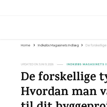
Home
Indkøbs Magasinets Indlæg
De forskellig
UPDATED ON
JUNI 9, 2026
INDKØBS MAGASINETS 
De forskellige 
Hvordan man væ