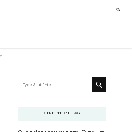
jekt
Looking
for
Something?
SENESTE INDLÆG
Online shopping made easy: Oversigter,