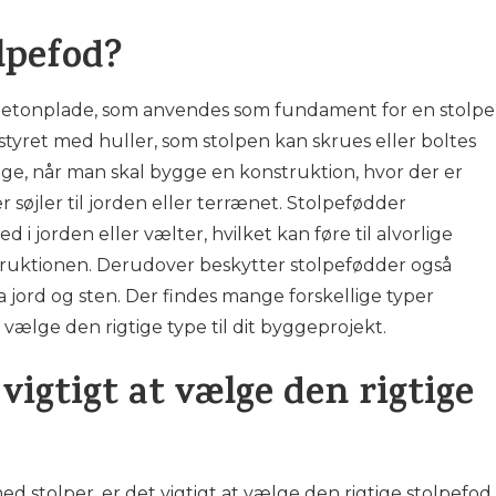
lpefod?
r betonplade, som anvendes som fundament for en stolpe
dstyret med huller, som stolpen kan skrues eller boltes
ige, når man skal bygge en konstruktion, hvor der er
r søjler til jorden eller terrænet. Stolpefødder
d i jorden eller vælter, hvilket kan føre til alvorlige
truktionen. Derudover beskytter stolpefødder også
 jord og sten. Der findes mange forskellige typer
t vælge den rigtige type til dit byggeprojekt.
vigtigt at vælge den rigtige
d stolper, er det vigtigt at vælge den rigtige stolpefod.