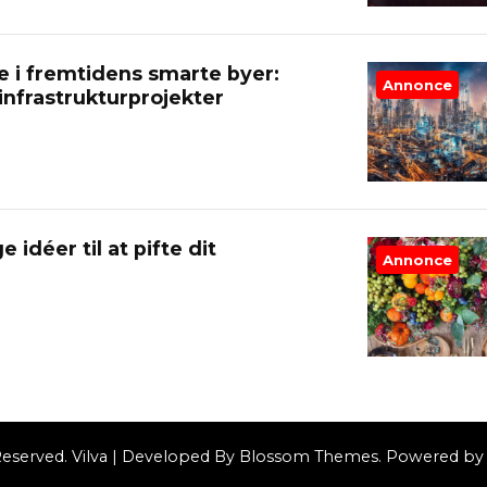
le i fremtidens smarte byer:
Annonce
 infrastrukturprojekter
idéer til at pifte dit
Annonce
 Reserved.
Vilva | Developed By
Blossom Themes
. Powered b