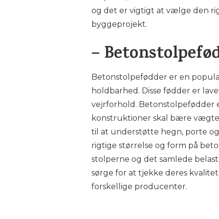
og det er vigtigt at vælge den rig
byggeprojekt.
– Betonstolpefø
Betonstolpefødder er en populæ
holdbarhed. Disse fødder er lav
vejrforhold. Betonstolpefødder e
konstruktioner skal bære vægte
til at understøtte hegn, porte o
rigtige størrelse og form på beto
stolperne og det samlede belas
sørge for at tjekke deres kvalite
forskellige producenter.