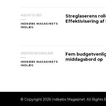
Streglaserens rol
AUGUST 31, 2023
Effektivisering af
INDKØBS MAGASINETS
INDLÆG
Fem budgetvenlige 
UPDATED ON
JUNI 9, 2026
middagsbord op
INDKØBS MAGASINETS
INDLÆG
© Copyright 2026
Indkøbs Magasinet
. All Rights