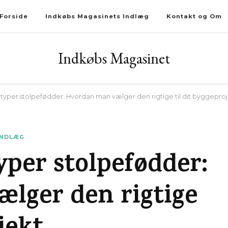
Forside
Indkøbs Magasinets Indlæg
Kontakt og Om
Indkøbs Magasinet
e typer stolpefødder: Hvordan man vælger den rigtige til dit byggepro
INDLÆG
typer stolpefødder:
lger den rigtige