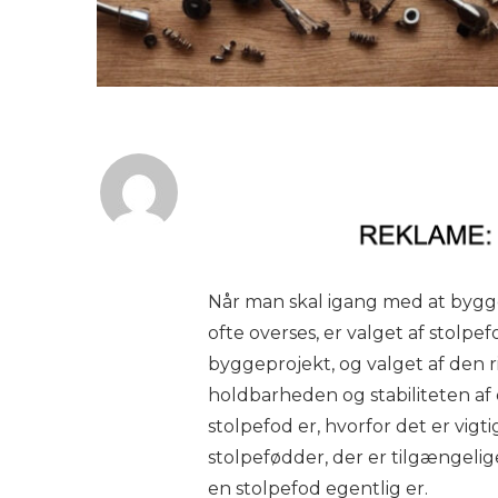
Når man skal igang med at bygge,
ofte overses, er valget af stolpe
byggeprojekt, og valget af den r
holdbarheden og stabiliteten af ​​d
stolpefod er, hvorfor det er vigt
stolpefødder, der er tilgængeli
en stolpefod egentlig er.