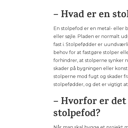
– Hvad er en sto
En stolpefod er en metal- elle
eller søjle. Pladen er normalt u
fast i. Stolpefødder er uundværl
behov for at fastgøre stolper elle
forhindrer, at stolperne synker ne
skader på bygningen eller kons
stolperne mod fugt og skader fra
stolpefødder, og det er vigtigt a
– Hvorfor er det 
stolpefod?
Når man skal bygge et projekt me