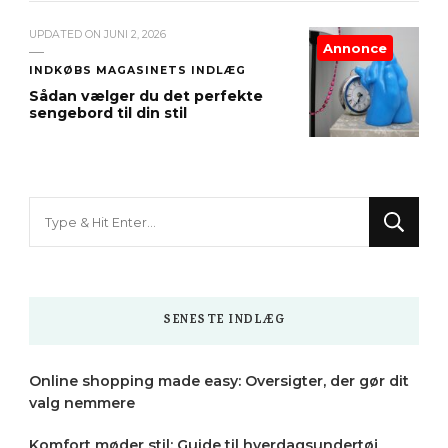
UPDATED ON
JUNI 2, 2026
Annonce
INDKØBS MAGASINETS INDLÆG
Sådan vælger du det perfekte
sengebord til din stil
Looking
for
Something?
SENESTE INDLÆG
Online shopping made easy: Oversigter, der gør dit
valg nemmere
Komfort møder stil: Guide til hverdagsundertøj