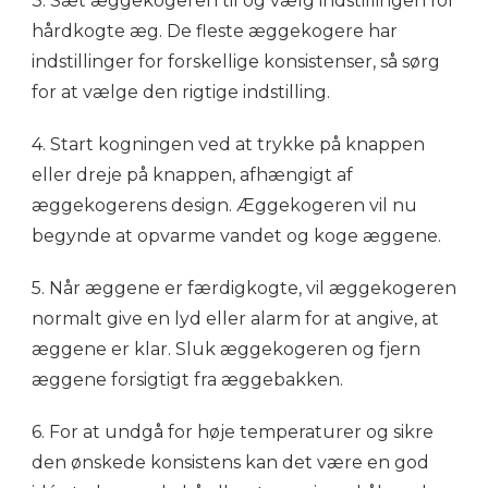
3. Sæt æggekogeren til og vælg indstillingen for
hårdkogte æg. De fleste æggekogere har
indstillinger for forskellige konsistenser, så sørg
for at vælge den rigtige indstilling.
4. Start kogningen ved at trykke på knappen
eller dreje på knappen, afhængigt af
æggekogerens design. Æggekogeren vil nu
begynde at opvarme vandet og koge æggene.
5. Når æggene er færdigkogte, vil æggekogeren
normalt give en lyd eller alarm for at angive, at
æggene er klar. Sluk æggekogeren og fjern
æggene forsigtigt fra æggebakken.
6. For at undgå for høje temperaturer og sikre
den ønskede konsistens kan det være en god