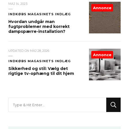
MAJ 14, 2023
Annonce
INDKØBS MAGASINETS INDLÆG
Hvordan undgår man
fugtproblemer med korrekt
dampspærre-installation?
UPDATED ON
MAJ 28, 2026
Annonce
INDKØBS MAGASINETS INDLÆG
Sikkerhed og stil: Vælg det
rigtige tv-ophæng til dit hjem
Looking
for
Something?