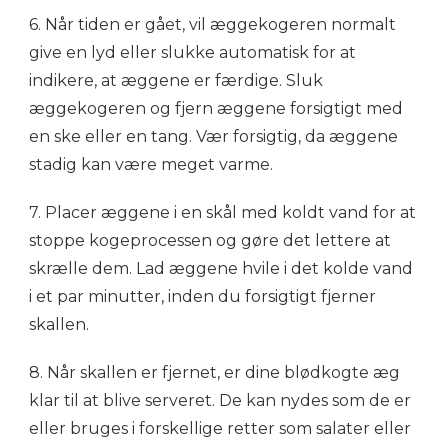
6. Når tiden er gået, vil æggekogeren normalt
give en lyd eller slukke automatisk for at
indikere, at æggene er færdige. Sluk
æggekogeren og fjern æggene forsigtigt med
en ske eller en tang. Vær forsigtig, da æggene
stadig kan være meget varme.
7. Placer æggene i en skål med koldt vand for at
stoppe kogeprocessen og gøre det lettere at
skrælle dem. Lad æggene hvile i det kolde vand
i et par minutter, inden du forsigtigt fjerner
skallen.
8. Når skallen er fjernet, er dine blødkogte æg
klar til at blive serveret. De kan nydes som de er
eller bruges i forskellige retter som salater eller