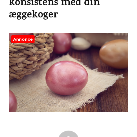
konsistens med din
æggekoger
Annonce