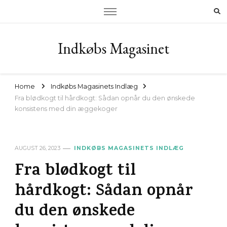
Indkøbs Magasinet
Home
Indkøbs Magasinets Indlæg
Fra blødkogt til hårdkogt: Sådan opnår du den ønskede
konsistens med din æggekoger
AUGUST 26, 2023
INDKØBS MAGASINETS INDLÆG
Fra blødkogt til
hårdkogt: Sådan opnår
du den ønskede