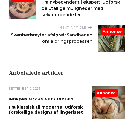
Fra nybegynder til ekspert: Udforsk
de utallige muligheder med
selvhærdende ler
NEXT ARTICLE
Annonce
Skønhedsmyter afsløret: Sandheden
om aldringsprocessen
Anbefalede artikler
SEPTEMBER 2, 2023
Annonce
INDKØBS MAGASINETS INDLÆG
Fra klassisk til moderne: Udforsk
forskellige designs af lingerisæt