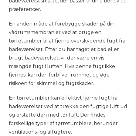
badeværelsesmåtte, der passer til dine behov og
præferencer.
En anden måde at forebygge skader på din
vådrumsmembran er ved at bruge en
tørretumbler til at fjerne overskydende fugt fra
badeværelset. Efter du har taget et bad eller
brugt badeværelset, vil der være en vis
mængde fugt i luften. Hvis denne fugt ikke
fjernes, kan den forblive i rummet og øge
risikoen for skimmel og fugtskader.
En tørretumbler kan effektivt fjerne fugt fra
badeværelset ved at trække den fugtige luft ud
og erstatte den med tør luft. Der findes
forskellige typer af tørretumblere, herunder
ventilations- og affugtere.