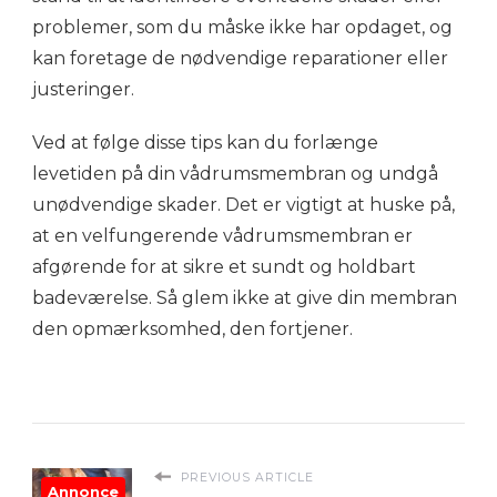
problemer, som du måske ikke har opdaget, og
kan foretage de nødvendige reparationer eller
justeringer.
Ved at følge disse tips kan du forlænge
levetiden på din vådrumsmembran og undgå
unødvendige skader. Det er vigtigt at huske på,
at en velfungerende vådrumsmembran er
afgørende for at sikre et sundt og holdbart
badeværelse. Så glem ikke at give din membran
den opmærksomhed, den fortjener.
PREVIOUS ARTICLE
Annonce