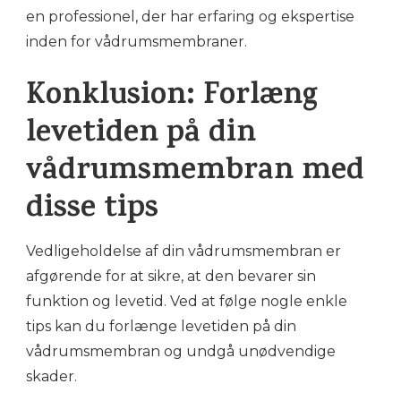
en professionel, der har erfaring og ekspertise
inden for vådrumsmembraner.
Konklusion: Forlæng
levetiden på din
vådrumsmembran med
disse tips
Vedligeholdelse af din vådrumsmembran er
afgørende for at sikre, at den bevarer sin
funktion og levetid. Ved at følge nogle enkle
tips kan du forlænge levetiden på din
vådrumsmembran og undgå unødvendige
skader.