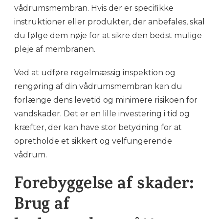
vådrumsmembran. Hvis der er specifikke
instruktioner eller produkter, der anbefales, skal
du følge dem nøje for at sikre den bedst mulige
pleje af membranen.
Ved at udføre regelmæssig inspektion og
rengøring af din vådrumsmembran kan du
forlænge dens levetid og minimere risikoen for
vandskader. Det er en lille investering i tid og
kræfter, der kan have stor betydning for at
opretholde et sikkert og velfungerende
vådrum.
Forebyggelse af skader:
Brug af