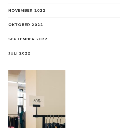
NOVEMBER 2022
OKTOBER 2022
SEPTEMBER 2022
JULI 2022