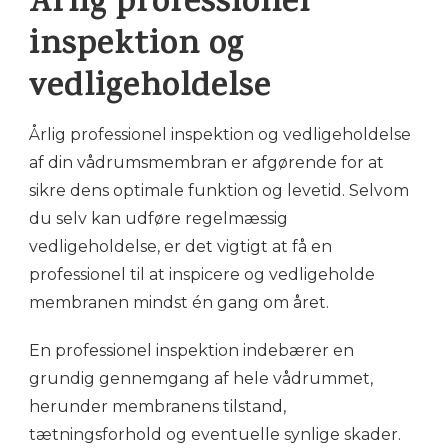
Årlig professionel
inspektion og
vedligeholdelse
Årlig professionel inspektion og vedligeholdelse
af din vådrumsmembran er afgørende for at
sikre dens optimale funktion og levetid. Selvom
du selv kan udføre regelmæssig
vedligeholdelse, er det vigtigt at få en
professionel til at inspicere og vedligeholde
membranen mindst én gang om året.
En professionel inspektion indebærer en
grundig gennemgang af hele vådrummet,
herunder membranens tilstand,
tætningsforhold og eventuelle synlige skader.