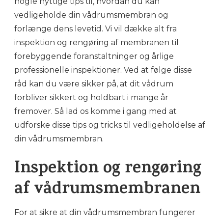
nogle nyttige tips til, hvordan du kan
vedligeholde din vådrumsmembran og
forlænge dens levetid. Vi vil dække alt fra
inspektion og rengøring af membranen til
forebyggende foranstaltninger og årlige
professionelle inspektioner. Ved at følge disse
råd kan du være sikker på, at dit vådrum
forbliver sikkert og holdbart i mange år
fremover. Så lad os komme i gang med at
udforske disse tips og tricks til vedligeholdelse af
din vådrumsmembran.
Inspektion og rengøring
af vådrumsmembranen
For at sikre at din vådrumsmembran fungerer