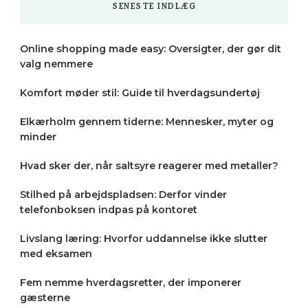
SENESTE INDLÆG
Online shopping made easy: Oversigter, der gør dit
valg nemmere
Komfort møder stil: Guide til hverdagsundertøj
Elkærholm gennem tiderne: Mennesker, myter og
minder
Hvad sker der, når saltsyre reagerer med metaller?
Stilhed på arbejdspladsen: Derfor vinder
telefonboksen indpas på kontoret
Livslang læring: Hvorfor uddannelse ikke slutter
med eksamen
Fem nemme hverdagsretter, der imponerer
gæsterne