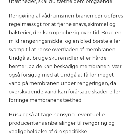
utætheder, skal du tætne dem omgående.
Rengøring af vådrumsmembranen bør udføres
regelmæssigt for at fjerne snavs, skimmel og
bakterier, der kan ophobe sig over tid. Brug en
mild rengøringsmiddel og en blød børste eller
svamp til at rense overfladen af membranen.
Undgå at bruge skuremidler eller hårde
børster, da de kan beskadige membranen. Vær
også forsigtig med at undgå at få for meget
vand på membranen under rengøringen, da
overskydende vand kan forårsage skader eller
forringe membranens tæthed.
Husk også at tage hensyn til eventuelle
producentens anbefalinger til rengøring og
vedligeholdelse af din specifikke