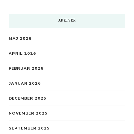
ARKIVER
MAJ 2026
APRIL 2026
FEBRUAR 2026
JANUAR 2026
DECEMBER 2025
NOVEMBER 2025
SEPTEMBER 2025