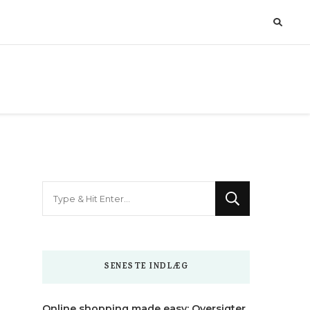
Looking
for
Something?
SENESTE INDLÆG
Online shopping made easy: Oversigter,