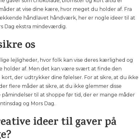
le gaver som chokolade, blomster og kort altid er
måder at vise dine kære, hvor meget du holder af. Fra
ækkende håndlavet håndværk, her er nogle ideer til at
s Dag ekstra mindeværdig.
ikre os
ige lejligheder, hvor folk kan vise deres kærlighed og
 holder af. Men det kan være svært at finde den
kort, der udtrykker dine følelser. For at sikre, at du ikke
r der flere måder at sikre, at du ikke glemmer disse
lle påmindelser til at shoppe før tid, der er mange måder
entinsdag og Mors Dag.
eative ideer til gaver på
ge?