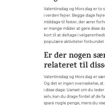
Valentinsdag og Mors dag er t
i verden fejrer. Begge dage fejr
middage til fester, der ærer fo
er mange måder at gøre disse da
kort til at deltage i velgørenhe
populære aktiviteter forbundet m
Er der nogen sær
relateret til dis
Valentinsdag og Mors dag er særli
Og det er ingen overraskelse, at
i disse dage. Uanset om du leder 
selv, kan du drage fordel af de f
spare nogle penge, mens du vise