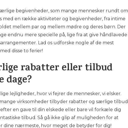
o særlige begivenheder, som mange mennesker rundt om
es med en række aktiviteter og begivenheder, fra intime
rholdet mellem par og mellem mødre og deres børn. Der
ge endnu mere specielle på, lige fra at give håndlavede
dsarrangementer. Lad os udforske nogle af de mest
ed disse to ferier!
lige rabatter eller tilbud
se dage?
ge lejligheder, hvor vi fejrer de mennesker, vi elsker.
 mange virksomheder tilbyder rabatter og særlige tilbud
efter en gave til din elskede eller bare vil forkæle dig
antastiske tilbud. Så gå ikke glip af muligheden for at
r dine nærmeste, hvor meget de betyder for dig!