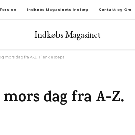
Forside
Indkøbs Magasinets Indlæg
Kontakt og Om
Indkøbs Magasinet
g mors dag fra A-Z. Ti enkle steps
 mors dag fra A-Z.