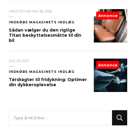
UPDATED ON
MAJ 28, 2026
Annonce
INDKØBS MAGASINETS INDLÆG
Sådan vælger du den rigtige
Titan beskyttelsesmåtte til din
bil
JULI 28, 2023
Annonce
INDKØBS MAGASINETS INDLÆG
Tørdragter til fridykning: Optimer
din dykkeroplevelse
Looking
for
Something?