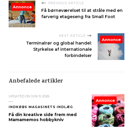
PREVIOUS ARTICLE
Annonce
Få børneværelset til at stråle med en
farverig etageseng fra Small Foot
NEXT ARTICLE
Annonce
Terminalrør og global handel:
Styrkelse af internationale
forbindelser
Anbefalede artikler
UPDATED ON
JUNI 9, 2026
Annonce
INDKØBS MAGASINETS INDLÆG
Få din kreative side frem med
Mamamemos hobbykniv