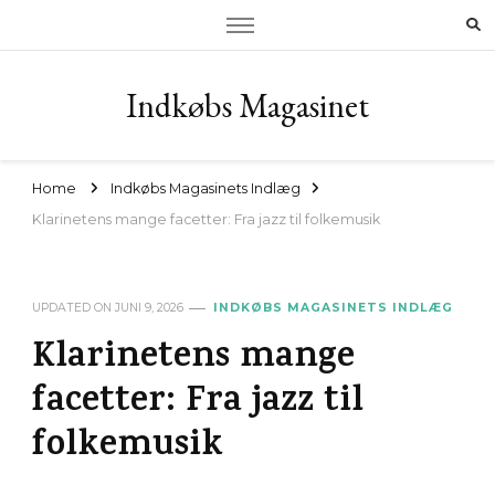
Indkøbs Magasinet
Home
Indkøbs Magasinets Indlæg
Klarinetens mange facetter: Fra jazz til folkemusik
UPDATED ON
JUNI 9, 2026
INDKØBS MAGASINETS INDLÆG
Klarinetens mange
facetter: Fra jazz til
folkemusik